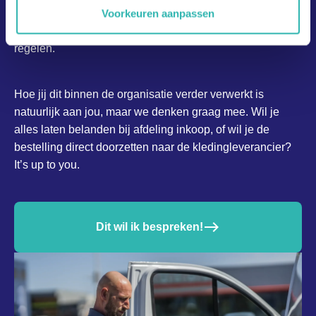
makkelijk en eenvoudig overal te bestellen is. Gewoon
Voorkeuren aanpassen
via dezelfde app waar ze alle andere bedrijfsprocessen
regelen.
Hoe jij dit binnen de organisatie verder verwerkt is
natuurlijk aan jou, maar we denken graag mee. Wil je
alles laten belanden bij afdeling inkoop, of wil je de
bestelling direct doorzetten naar de kledingleverancier?
It’s up to you.
east
Dit wil ik bespreken!