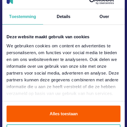
Toestemming
Details
Over
Deze website maakt gebruik van cookies
Kleding, PBM & EHBO
⛑️
We gebruiken cookies om content en advertenties te
personaliseren, om functies voor social media te bieden
en om ons websiteverkeer te analyseren. Ook delen we
informatie over uw gebruik van onze site met onze
Inhouse
webshop
partners voor social media, adverteren en analyse. Deze
partners kunnen deze gegevens combineren met andere
Wij begrijpen dat waar er hard gewerkt wordt, dingen
informatie die u aan ze heeft verstrekt of die ze hebben
sneller slijten. Dit geldt in ieder geval wel voor
verzameld op basis van uw gebruik van hun services.
bedrijfskleding. Bovendien, jij wilt toch ook dat je
collega’s er fris en stijlvol bijlopen?
Alles toestaan
Bij Nutt zorgen we ervoor dat al jouw bedrijfskleding