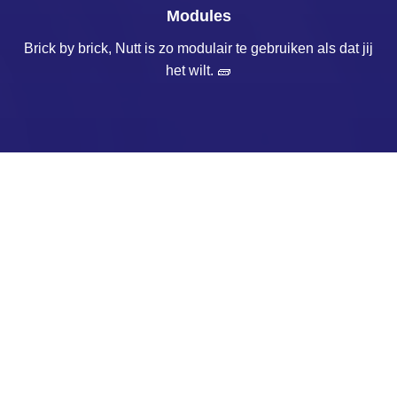
Modules
Brick by brick, Nutt is zo modulair te gebruiken als dat jij
het wilt.
🧱
Niet alles hoeft in één keer
natuurlijk
Ondanks dat wij ervan overtuigd zijn dat iedere module
van Nutt jou ‘winst’ oplevert, ben je niet verplicht alles van
ons af te nemen. Onze menukaart is vrijblijvend, dus je
kunt aangeven waar je wel van gebruik wilt maken en
waarvan niet. In het geval van Nutt is less niet altijd more,
maar dat is aan jou om gaandeweg te ondervinden.