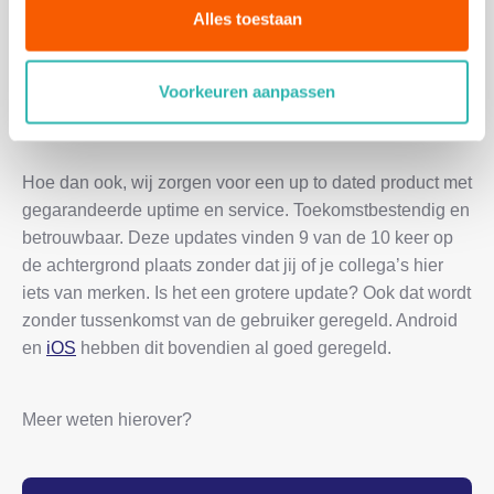
bovendien nieuwe features waar iedere klant van kan
Alles toestaan
profiteren. Nutt is er namelijk voor technisch personeel,
en als we op plek X een verbetering kan doorvoeren, dan
mag iedereen daar van profiteren. Dat heeft Nutt voor
Voorkeuren aanpassen
iedereen.
Hoe dan ook, wij zorgen voor een up to dated product met
gegarandeerde uptime en service. Toekomstbestendig en
betrouwbaar. Deze updates vinden 9 van de 10 keer op
de achtergrond plaats zonder dat jij of je collega’s hier
iets van merken. Is het een grotere update? Ook dat wordt
zonder tussenkomst van de gebruiker geregeld. Android
en
iOS
hebben dit bovendien al goed geregeld.
Meer weten hierover?