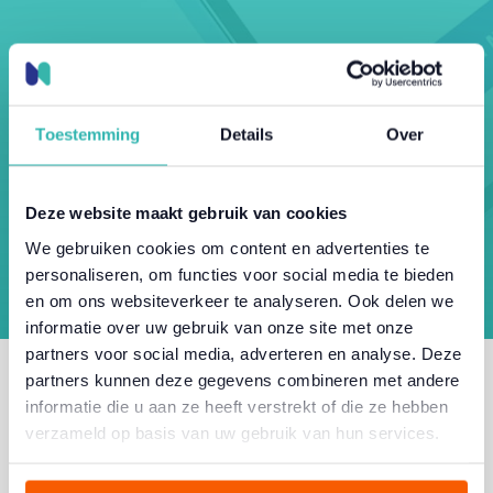
Toestemming
Details
Over
Altijd geupdatetetet
🤳🏻
Deze website maakt gebruik van cookies
We gebruiken cookies om content en advertenties te
personaliseren, om functies voor social media te bieden
en om ons websiteverkeer te analyseren. Ook delen we
informatie over uw gebruik van onze site met onze
partners voor social media, adverteren en analyse. Deze
partners kunnen deze gegevens combineren met andere
Goed geregeld.
informatie die u aan ze heeft verstrekt of die ze hebben
verzameld op basis van uw gebruik van hun services.
Nutt levert software en dat heeft van tijd tot tijd updates
nodig. Dit verzekerd veilig gebruik, een fijne werking en