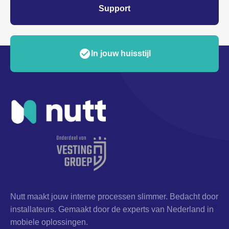
Support
check_circle
check_circle
Modulair opgebouwd
In jouw huisstijl
Nutt maakt jouw interne processen slimmer. Bedacht door
installateurs. Gemaakt door de experts van Nederland in
mobiele oplossingen.