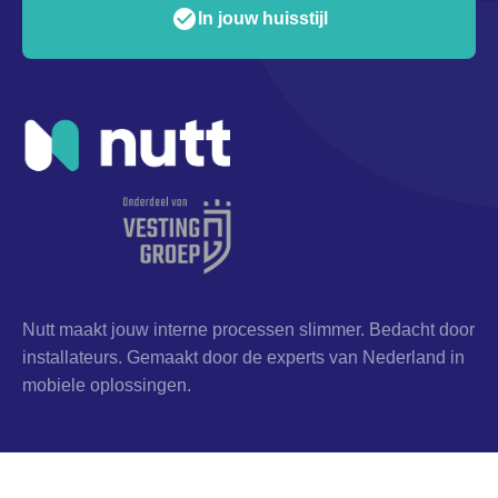
check_circle
check_circle
Modulair opgebouwd
In jouw huisstijl
Nutt maakt jouw interne processen slimmer. Bedacht door
installateurs. Gemaakt door de experts van Nederland in
mobiele oplossingen.
Verloning